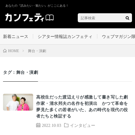
あなたの『読みたい・観たい』がここにある！
新着ニュース
シアター情報誌カンフェティ
ウェブマガジン
舞台・演劇
HOME
タグ：舞台・演劇
高校生だった渡辺えりが感激して書き写した劇
作家・清水邦夫の名作を初演出 かつて革命を
夢見た多くの若者がいた、あの時代を現代の役
者たちと検証する
2022.10.03
インタビュー