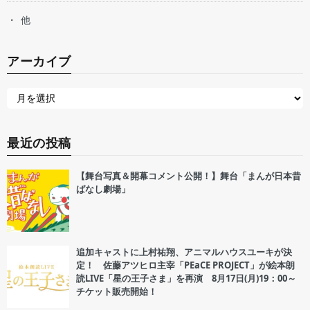
他
アーカイブ
最近の投稿
【舞台写真＆開幕コメント公開！】舞台「まんが日本昔
ばなし劇場」
追加キャストに上村祐翔、アニマルハウスユーキが決
定！ 佐藤アツヒロ主宰「PEaCE PROJECT」が絵本朗
読LIVE「星の王子さま」を再演 8月17日(月)19：00～
チケット販売開始！