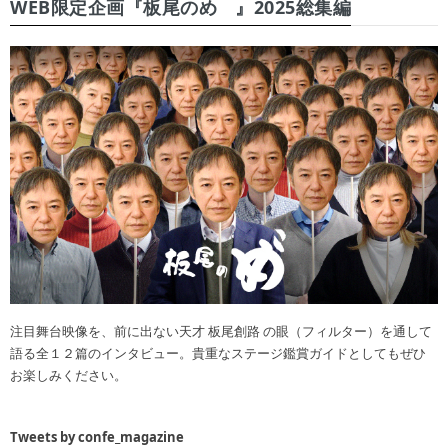
WEB限定企画『板尾のめ゙』2025総集編
注目舞台映像を、前に出ない天才 板尾創路 の眼（フィルター）を通して
語る全１２篇のインタビュー。貴重なステージ鑑賞ガイドとしてもぜひ
お楽しみください。
Tweets by confe_magazine