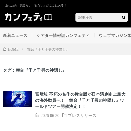
あなたの『読みたい・観たい』がここにある！
新着ニュース
シアター情報誌カンフェティ
ウェブマガジン
舞台『千と千尋の神隠し』
HOME
タグ：舞台『千と千尋の神隠し』
宮﨑駿 不朽の名作の舞台版が日本演劇史上最大
の海外動員へ！ 舞台『千と千尋の神隠し』ワ
ールドツアー開催決定！！
2026.06.30
プレスリリース