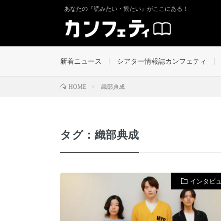
あなたの『読みたい・観たい』がここにある！
新着ニュース
シアター情報誌カンフェティ
織部典成
HOME
タグ：織部典成
インタビ