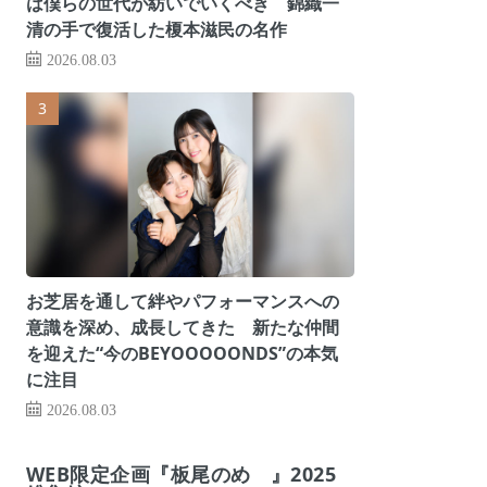
は僕らの世代が紡いでいくべき 錦織一
清の手で復活した榎本滋民の名作
2026.08.03
お芝居を通して絆やパフォーマンスへの
意識を深め、成長してきた 新たな仲間
を迎えた“今のBEYOOOOONDS”の本気
に注目
2026.08.03
WEB限定企画『板尾のめ゙』2025