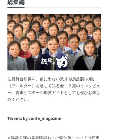
総集編
注目舞台映像を、前に出ない天才 板尾創路 の眼
（フィルター）を通して語る全１２篇のインタビュ
ー。貴重なステージ鑑賞ガイドとしてもぜひお楽し
みください。
Tweets by confe_magazine
※掲載公演の発売時期および開催等については変更