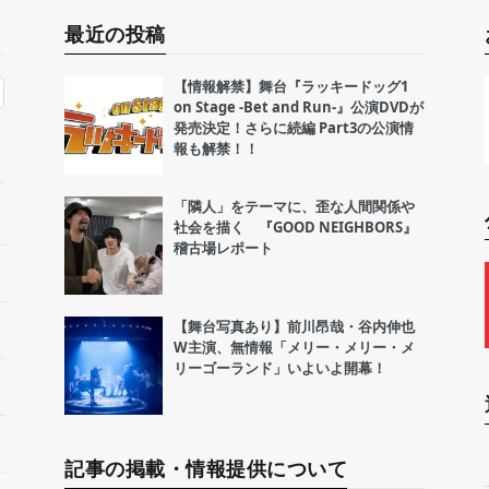
最近の投稿
【情報解禁】舞台『ラッキードッグ1
on Stage -Bet and Run-』公演DVDが
発売決定！さらに続編 Part3の公演情
報も解禁！！
「隣人」をテーマに、歪な人間関係や
社会を描く 『GOOD NEIGHBORS』
稽古場レポート
【舞台写真あり】前川昂哉・谷内伸也
W主演、無情報「メリー・メリー・メ
リーゴーランド」いよいよ開幕！
記事の掲載・情報提供について