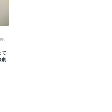
一郎
,
って
像劇