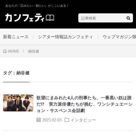
あなたの『読みたい・観たい』がここにある！
新着ニュース
シアター情報誌カンフェティ
ウェブマガジン
納谷健
HOME
タグ：納谷健
欲望にまみれた4人の刑事たち、一番黒い奴は誰
だ⁉ 実力派俳優たちが挑む、ワンシチュエーシ
ョン・サスペンス会話劇
2025.02.03
インタビュー