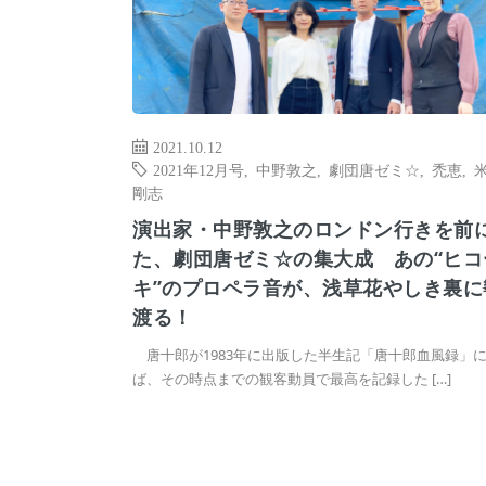
2021.10.12
2021年12月号
,
中野敦之
,
劇団唐ゼミ☆
,
禿恵
,
剛志
演出家・中野敦之のロンドン行きを前
た、劇団唐ゼミ☆の集大成 あの“ヒコ
キ”のプロペラ音が、浅草花やしき裏に
渡る！
唐十郎が1983年に出版した半生記「唐十郎血風録」
ば、その時点までの観客動員で最高を記録した […]