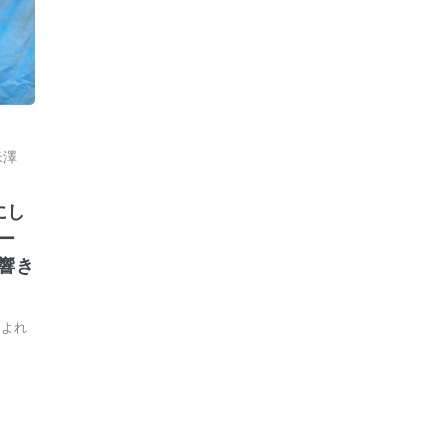
米澤
にし
ー
響き
によれ