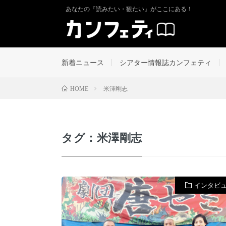
あなたの『読みたい・観たい』がここにある！
新着ニュース
シアター情報誌カンフェティ
米澤剛志
HOME
タグ：米澤剛志
インタビ