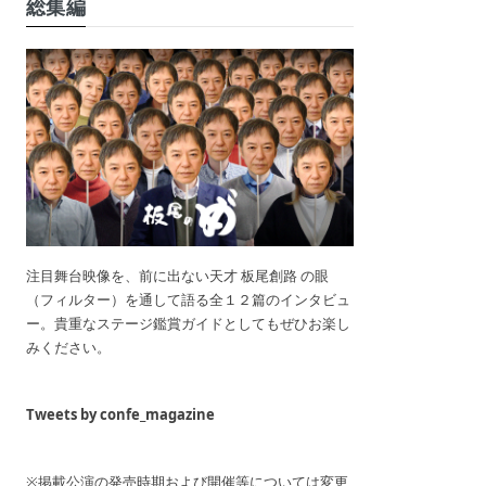
総集編
注目舞台映像を、前に出ない天才 板尾創路 の眼
（フィルター）を通して語る全１２篇のインタビュ
ー。貴重なステージ鑑賞ガイドとしてもぜひお楽し
みください。
Tweets by confe_magazine
※掲載公演の発売時期および開催等については変更