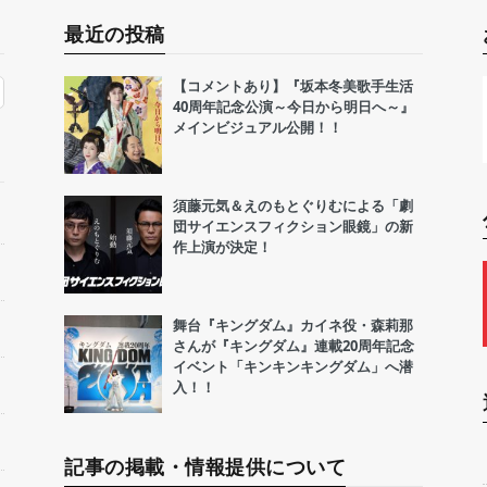
最近の投稿
【コメントあり】『坂本冬美歌手生活
40周年記念公演～今日から明日へ～』
メインビジュアル公開！！
須藤元気＆えのもとぐりむによる「劇
団サイエンスフィクション眼鏡」の新
作上演が決定！
舞台『キングダム』カイネ役・森莉那
さんが『キングダム』連載20周年記念
イベント「キンキンキングダム」へ潜
入！！
記事の掲載・情報提供について