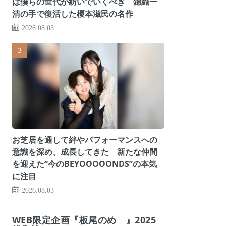
は僕らの世代が紡いでいくべき 錦織一
清の手で復活した榎本滋民の名作
2026.08.03
お芝居を通して絆やパフォーマンスへの
意識を深め、成長してきた 新たな仲間
を迎えた“今のBEYOOOOONDS”の本気
に注目
2026.08.03
WEB限定企画『板尾のめ゙』2025