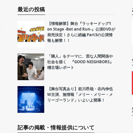
最近の投稿
【情報解禁】舞台『ラッキードッグ1
on Stage -Bet and Run-』公演DVDが
発売決定！さらに続編 Part3の公演情
報も解禁！！
「隣人」をテーマに、歪な人間関係や
社会を描く 『GOOD NEIGHBORS』
稽古場レポート
【舞台写真あり】前川昂哉・谷内伸也
W主演、無情報「メリー・メリー・メ
リーゴーランド」いよいよ開幕！
記事の掲載・情報提供について