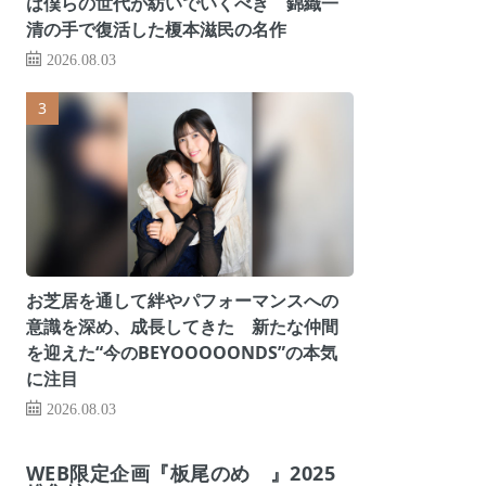
は僕らの世代が紡いでいくべき 錦織一
清の手で復活した榎本滋民の名作
2026.08.03
お芝居を通して絆やパフォーマンスへの
意識を深め、成長してきた 新たな仲間
を迎えた“今のBEYOOOOONDS”の本気
に注目
2026.08.03
WEB限定企画『板尾のめ゙』2025