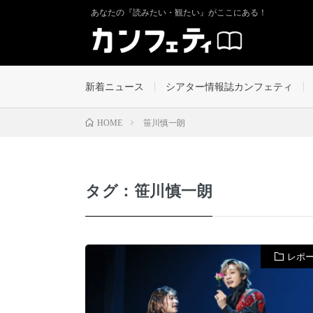
あなたの『読みたい・観たい』がここにある！
新着ニュース
シアター情報誌カンフェティ
笹川慎一朗
HOME
タグ：笹川慎一朗
レポ