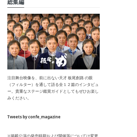
総集編
注目舞台映像を、前に出ない天才 板尾創路 の眼
（フィルター）を通して語る全１２篇のインタビュ
ー。貴重なステージ鑑賞ガイドとしてもぜひお楽し
みください。
Tweets by confe_magazine
※掲載公演の発売時期および開催等については変更