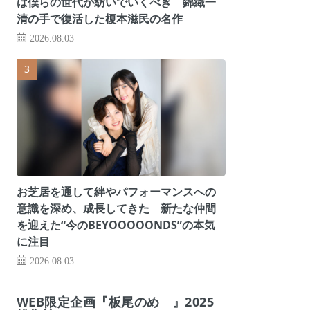
は僕らの世代が紡いでいくべき 錦織一
清の手で復活した榎本滋民の名作
2026.08.03
お芝居を通して絆やパフォーマンスへの
意識を深め、成長してきた 新たな仲間
を迎えた“今のBEYOOOOONDS”の本気
に注目
2026.08.03
WEB限定企画『板尾のめ゙』2025