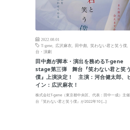
2022.08.01
T-gene
,
広沢麻衣
,
田中彪
,
笑わない君と笑う僕
,
台・演劇
田中彪が脚本・演出を務めるT-gene
stage第三弾 舞台『笑わない君と笑
僕』上演決定！ 主演：河合健太郎、
イン：広沢麻衣！
株式会社T-gene（東京都中央区、代表：田中一成）主
台『笑わない君と笑う僕』が2022年10 […]