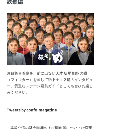
総集編
注目舞台映像を、前に出ない天才 板尾創路 の眼
（フィルター）を通して語る全１２篇のインタビュ
ー。貴重なステージ鑑賞ガイドとしてもぜひお楽し
みください。
Tweets by confe_magazine
※掲載公演の発売時期および開催等については変更