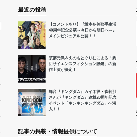
最近の投稿
【コメントあり】『坂本冬美歌手生活
40周年記念公演～今日から明日へ～』
メインビジュアル公開！！
須藤元気＆えのもとぐりむによる「劇
団サイエンスフィクション眼鏡」の新
作上演が決定！
舞台『キングダム』カイネ役・森莉那
さんが『キングダム』連載20周年記念
イベント「キンキンキングダム」へ潜
入！！
記事の掲載・情報提供について