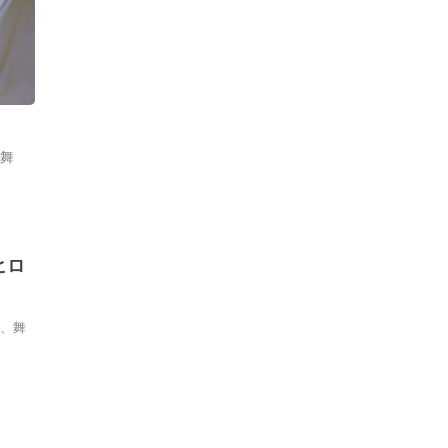
舞
う
ヒロ
催、舞