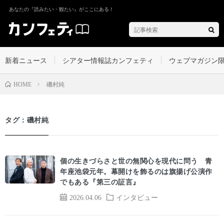
あなたの『読みたい・観たい』がここにある！
新着ニュース
シアター情報誌カンフェティ
ウェブマガジン
磯村純
HOME
タグ：磯村純
個の生きづらさと世の無関心を現代に問う 青
年座池袋元年。幕開けを飾るのは旗揚げ公演作
でもある『第三の証言』
2026.04.06
インタビュー