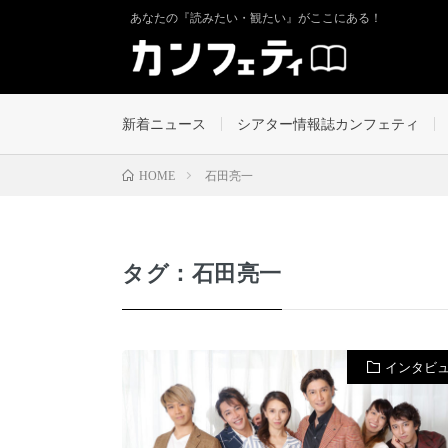
あなたの『読みたい・観たい』がここにある！
新着ニュース
シアター情報誌カンフェティ
石田亮一
HOME
タグ：石田亮一
インタビ