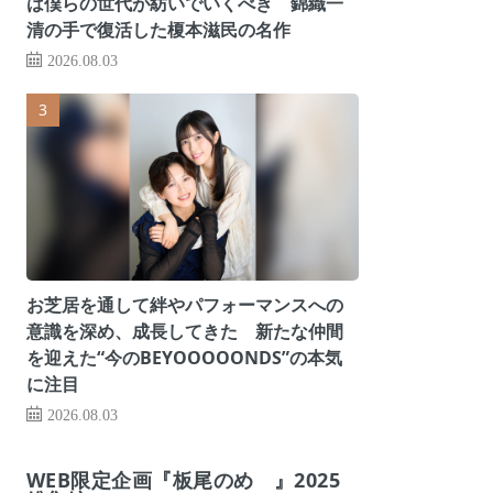
は僕らの世代が紡いでいくべき 錦織一
清の手で復活した榎本滋民の名作
2026.08.03
お芝居を通して絆やパフォーマンスへの
意識を深め、成長してきた 新たな仲間
を迎えた“今のBEYOOOOONDS”の本気
に注目
2026.08.03
WEB限定企画『板尾のめ゙』2025