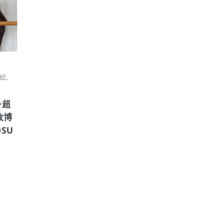
絵
,
を超
数博
SU