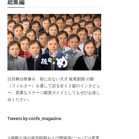
総集編
注目舞台映像を、前に出ない天才 板尾創路 の眼
（フィルター）を通して語る全１２篇のインタビュ
ー。貴重なステージ鑑賞ガイドとしてもぜひお楽し
みください。
Tweets by confe_magazine
※掲載公演の発売時期および開催等については変更