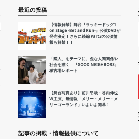
最近の投稿
【情報解禁】舞台『ラッキードッグ1
on Stage -Bet and Run-』公演DVDが
発売決定！さらに続編 Part3の公演情
報も解禁！！
「隣人」をテーマに、歪な人間関係や
社会を描く 『GOOD NEIGHBORS』
稽古場レポート
【舞台写真あり】前川昂哉・谷内伸也
W主演、無情報「メリー・メリー・メ
リーゴーランド」いよいよ開幕！
記事の掲載・情報提供について