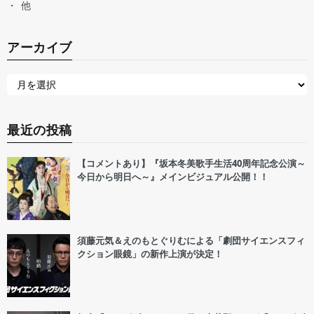
他
アーカイブ
最近の投稿
【コメントあり】『坂本冬美歌手生活40周年記念公演～
今日から明日へ～』メインビジュアル公開！！
須藤元気＆えのもとぐりむによる「劇団サイエンスフィ
クション眼鏡」の新作上演が決定！