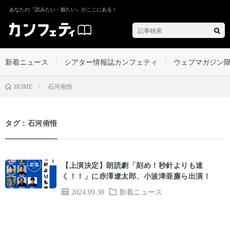
あなたの『読みたい・観たい』がここにある！
新着ニュース
シアター情報誌カンフェティ
ウェブマガジン
石河侑悟
HOME
タグ：石河侑悟
【上演決定】朗読劇「刻め！秒針よりも速
く！！」に赤澤遼太郎、小波津亜廉ら出演！
2024.09.30
新着ニュース