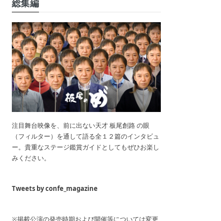
総集編
注目舞台映像を、前に出ない天才 板尾創路 の眼
（フィルター）を通して語る全１２篇のインタビュ
ー。貴重なステージ鑑賞ガイドとしてもぜひお楽し
みください。
Tweets by confe_magazine
※掲載公演の発売時期および開催等については変更