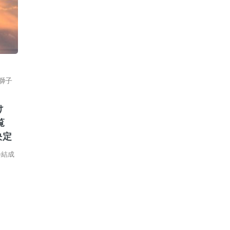
獅子
け
覧
決定
会結成