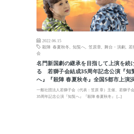
2022.06.15
殺陣 春夏秋冬
,
知覧へ
,
笠原章
,
舞台・演劇
,
若
会
名門新国劇の継承を目指して上演を続
る 若獅子会結成35周年記念公演『知
へ』『殺陣 春夏秋冬』全国5都市上演
一般社団法人若獅子会（代表：笠原 章）主催、若獅子
35周年記念公演『知覧へ』『殺陣 春夏秋冬』 […]