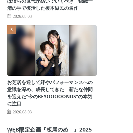
は僕らの世代が紡いでいくべき 錦織一
清の手で復活した榎本滋民の名作
2026.08.03
お芝居を通して絆やパフォーマンスへの
意識を深め、成長してきた 新たな仲間
を迎えた“今のBEYOOOOONDS”の本気
に注目
2026.08.03
WEB限定企画『板尾のめ゙』2025