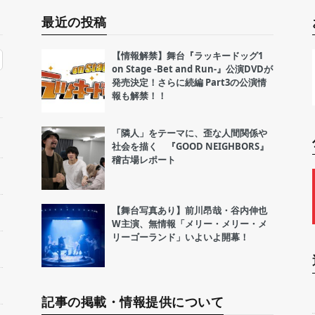
最近の投稿
【情報解禁】舞台『ラッキードッグ1
on Stage -Bet and Run-』公演DVDが
発売決定！さらに続編 Part3の公演情
報も解禁！！
「隣人」をテーマに、歪な人間関係や
社会を描く 『GOOD NEIGHBORS』
稽古場レポート
【舞台写真あり】前川昂哉・谷内伸也
W主演、無情報「メリー・メリー・メ
リーゴーランド」いよいよ開幕！
記事の掲載・情報提供について