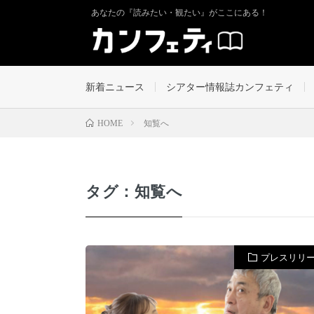
あなたの『読みたい・観たい』がここにある！
新着ニュース
シアター情報誌カンフェティ
知覧へ
HOME
タグ：知覧へ
プレスリリ