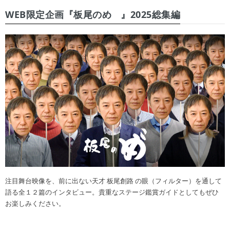
WEB限定企画『板尾のめ゙』2025総集編
注目舞台映像を、前に出ない天才 板尾創路 の眼（フィルター）を通して
語る全１２篇のインタビュー。貴重なステージ鑑賞ガイドとしてもぜひ
お楽しみください。