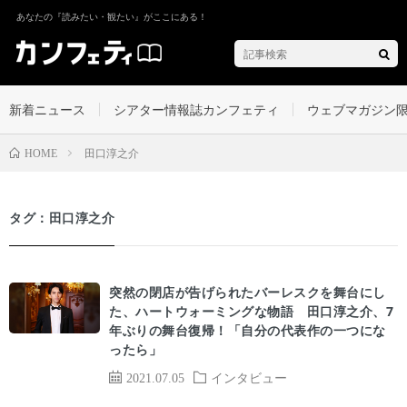
あなたの『読みたい・観たい』がここにある！
新着ニュース
シアター情報誌カンフェティ
ウェブマガジン
田口淳之介
HOME
タグ：田口淳之介
突然の閉店が告げられたバーレスクを舞台にし
た、ハートウォーミングな物語 田口淳之介、7
年ぶりの舞台復帰！「自分の代表作の一つにな
ったら」
2021.07.05
インタビュー