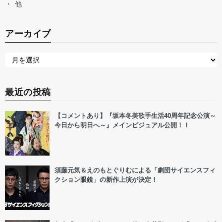
他
アーカイブ
最近の投稿
【コメントあり】『坂本冬美歌手生活40周年記念公演～
今日から明日へ～』メインビジュアル公開！！
須藤元気＆えのもとぐりむによる「劇団サイエンスフィ
クション眼鏡」の新作上演が決定！