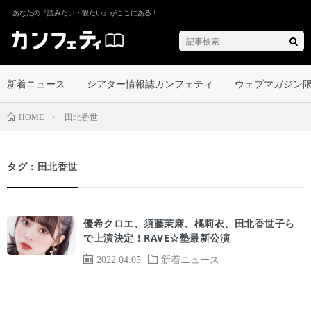
あなたの『読みたい・観たい』がここにある！
新着ニュース
シアター情報誌カンフェティ
ウェブマガジン
田北香世
HOME
タグ：田北香世
優希クロエ、須藤茉麻、橘莉衣、田北香世子ら
で上演決定！RAVE☆塾最新公演
2022.04.05
新着ニュース