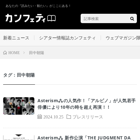
あなたの『読みたい・観たい』がここにある！
新着ニュース
シアター情報誌カンフェティ
ウェブマガジン
田中朝陽
HOME
タグ：田中朝陽
Asterism⁂の人気作！「アルビノ」が人気若手
俳優により10年の時を超え再演！！
2024.10.25
プレスリリース
Asterism⁂ 新作公演「THE JUDGMENT DA