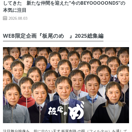
してきた 新たな仲間を迎えた“今のBEYOOOOONDS”の
本気に注目
2026.08.03
WEB限定企画『板尾のめ゙』2025総集編
注目舞台映像を、前に出ない天才 板尾創路 の眼（フィルター）を通して