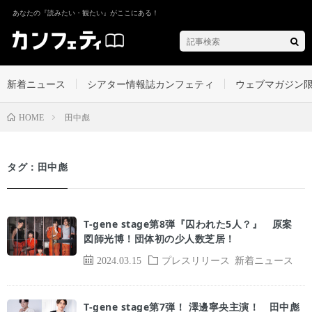
あなたの『読みたい・観たい』がここにある！
新着ニュース
シアター情報誌カンフェティ
ウェブマガジン
田中彪
HOME
タグ：田中彪
T-gene stage第8弾『囚われた5人？』 原案
図師光博！団体初の少人数芝居！
2024.03.15
プレスリリース
新着ニュース
T-gene stage第7弾！ 澤邊寧央主演！ 田中彪