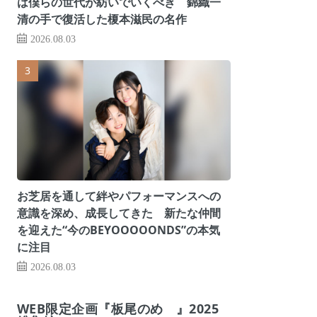
は僕らの世代が紡いでいくべき 錦織一
清の手で復活した榎本滋民の名作
2026.08.03
お芝居を通して絆やパフォーマンスへの
意識を深め、成長してきた 新たな仲間
を迎えた“今のBEYOOOOONDS”の本気
に注目
2026.08.03
WEB限定企画『板尾のめ゙』2025