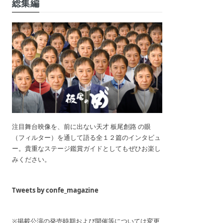
総集編
注目舞台映像を、前に出ない天才 板尾創路 の眼
（フィルター）を通して語る全１２篇のインタビュ
ー。貴重なステージ鑑賞ガイドとしてもぜひお楽し
みください。
Tweets by confe_magazine
※掲載公演の発売時期および開催等については変更