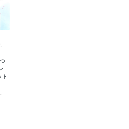
実
,
つ
ン
ット
ー