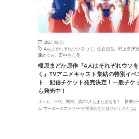
2023.06.30
4人はそれぞれウソをつく
,
佐倉綾音
,
村上奈津
潘めぐみ
,
田中ちえ美
橿原まどか原作『4人はそれぞれウソを
く』TVアニメキャスト集結の特別イベ
ト 配信チケット発売決定！一般チケ
も発売中！
リッカ、千代、関根、翼の4人とまた会える！ 推理ゲ
ム“マーダーミステリー”や抽選会など盛りだくさん […]