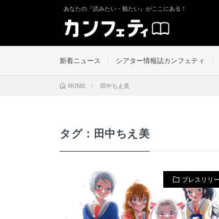
あなたの『読みたい・観たい』がここにある！
新着ニュース
シアター情報誌カンフェティ
田中ちえ美
HOME
タグ：田中ちえ美
プレスリリ