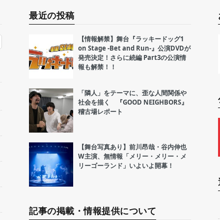
最近の投稿
【情報解禁】舞台『ラッキードッグ1
on Stage -Bet and Run-』公演DVDが
発売決定！さらに続編 Part3の公演情
報も解禁！！
「隣人」をテーマに、歪な人間関係や
社会を描く 『GOOD NEIGHBORS』
稽古場レポート
【舞台写真あり】前川昂哉・谷内伸也
W主演、無情報「メリー・メリー・メ
リーゴーランド」いよいよ開幕！
記事の掲載・情報提供について