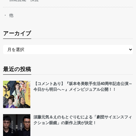
他
アーカイブ
最近の投稿
【コメントあり】『坂本冬美歌手生活40周年記念公演～
今日から明日へ～』メインビジュアル公開！！
須藤元気＆えのもとぐりむによる「劇団サイエンスフィ
クション眼鏡」の新作上演が決定！