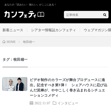
あなたの『読みたい・観たい』がここにある！
新着ニュース
シアター情報誌カンフェティ
ウェブマガジン
牧田雄一
HOME
タグ：牧田雄一
ビデオ制作のカラーズが舞台プロデュースに進
出。記念すべき第1弾！ シェアハウスに忍び込
んだ泥棒が、ややこしく巻き込まれるシチュエ
ーションコメディ
2022.11.07
インタビュー