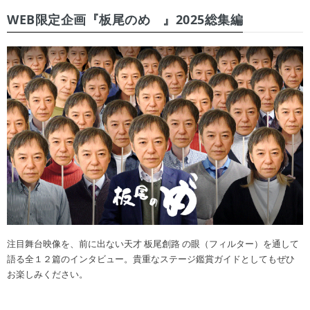
WEB限定企画『板尾のめ゙』2025総集編
注目舞台映像を、前に出ない天才 板尾創路 の眼（フィルター）を通して
語る全１２篇のインタビュー。貴重なステージ鑑賞ガイドとしてもぜひ
お楽しみください。