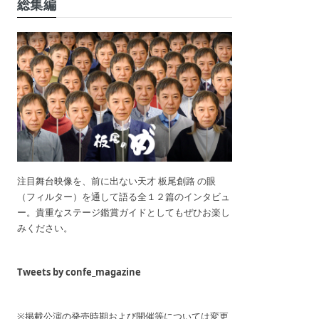
総集編
注目舞台映像を、前に出ない天才 板尾創路 の眼
（フィルター）を通して語る全１２篇のインタビュ
ー。貴重なステージ鑑賞ガイドとしてもぜひお楽し
みください。
Tweets by confe_magazine
※掲載公演の発売時期および開催等については変更