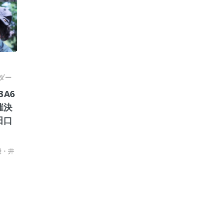
ダー
BA6
催決
田口
優・井