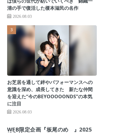
は僕らの世代が紡いでいくべき 錦織一
清の手で復活した榎本滋民の名作
2026.08.03
お芝居を通して絆やパフォーマンスへの
意識を深め、成長してきた 新たな仲間
を迎えた“今のBEYOOOOONDS”の本気
に注目
2026.08.03
WEB限定企画『板尾のめ゙』2025