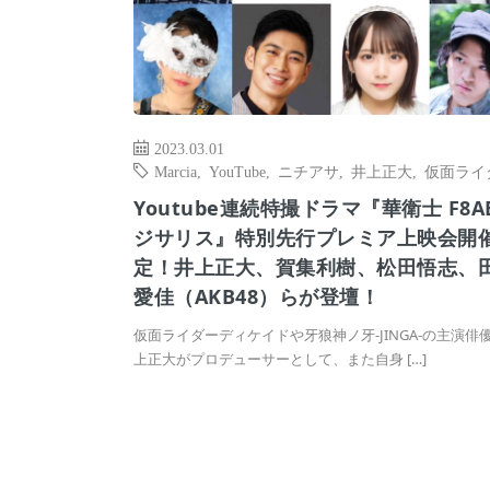
2023.03.01
Marcia
,
YouTube
,
ニチアサ
,
井上正大
,
仮面ライ
Youtube連続特撮ドラマ『華衛士 F8A
ジサリス』特別先行プレミア上映会開
定！井上正大、賀集利樹、松田悟志、
愛佳（AKB48）らが登壇！
仮面ライダーディケイドや牙狼神ノ牙-JINGA-の主演俳
上正大がプロデューサーとして、また自身 […]