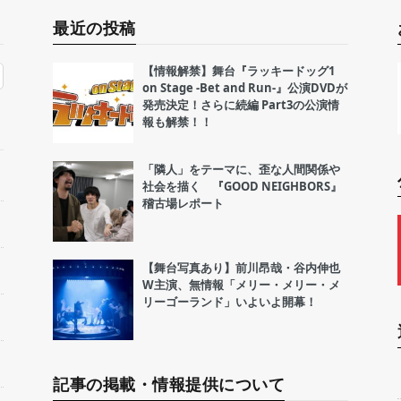
最近の投稿
【情報解禁】舞台『ラッキードッグ1
on Stage -Bet and Run-』公演DVDが
発売決定！さらに続編 Part3の公演情
報も解禁！！
「隣人」をテーマに、歪な人間関係や
社会を描く 『GOOD NEIGHBORS』
稽古場レポート
【舞台写真あり】前川昂哉・谷内伸也
W主演、無情報「メリー・メリー・メ
リーゴーランド」いよいよ開幕！
記事の掲載・情報提供について