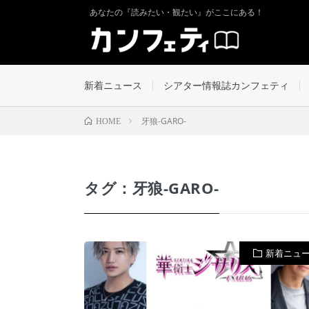
あなたの『読みたい・観たい』がここにある！
新着ニュース
シアター情報誌カンフェティ
牙狼-GARO-
HOME
タグ：牙狼-GARO-
新着ニュ