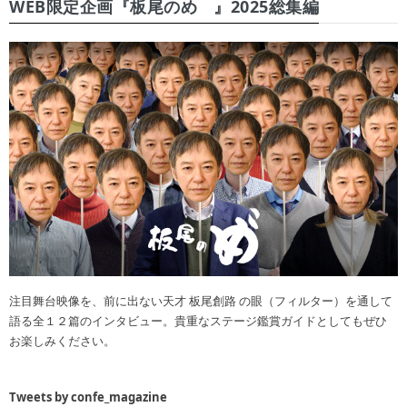
WEB限定企画『板尾のめ゙』2025総集編
注目舞台映像を、前に出ない天才 板尾創路 の眼（フィルター）を通して
語る全１２篇のインタビュー。貴重なステージ鑑賞ガイドとしてもぜひ
お楽しみください。
Tweets by confe_magazine