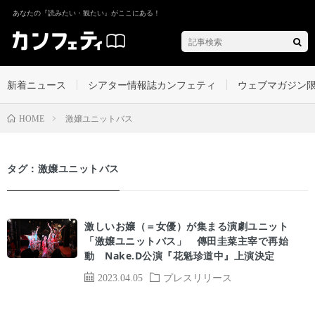
あなたの『読みたい・観たい』がここにある！
新着ニュース
シアター情報誌カンフェティ
ウェブマガジン
激嬢ユニットバス
HOME
タグ：激嬢ユニットバス
激しいお嬢（＝女優）が集まる演劇ユニット
「激嬢ユニットバス」 傳田圭菜主宰で再始
動 Nake.D公演『花魁珍道中』上演決定
2023.04.05
プレスリリース