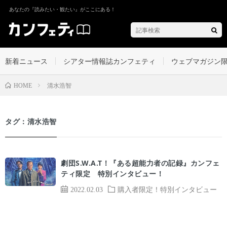
あなたの『読みたい・観たい』がここにある！
新着ニュース
シアター情報誌カンフェティ
ウェブマガジン
清水浩智
HOME
タグ：清水浩智
劇団S.W.A.T！『ある超能力者の記録』カンフェ
ティ限定 特別インタビュー！
2022.02.03
購入者限定！特別インタビュー