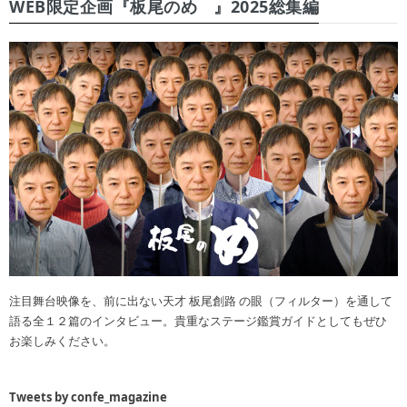
WEB限定企画『板尾のめ゙』2025総集編
注目舞台映像を、前に出ない天才 板尾創路 の眼（フィルター）を通して
語る全１２篇のインタビュー。貴重なステージ鑑賞ガイドとしてもぜひ
お楽しみください。
Tweets by confe_magazine