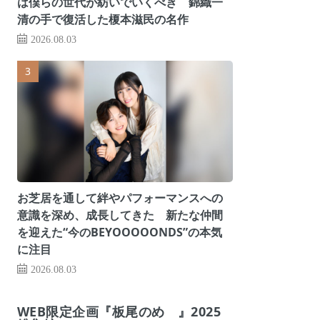
は僕らの世代が紡いでいくべき 錦織一
清の手で復活した榎本滋民の名作
2026.08.03
お芝居を通して絆やパフォーマンスへの
意識を深め、成長してきた 新たな仲間
を迎えた“今のBEYOOOOONDS”の本気
に注目
2026.08.03
WEB限定企画『板尾のめ゙』2025