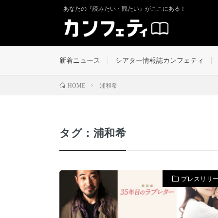
あなたの『読みたい・観たい』がここにある！
新着ニュース
シアター情報誌カンフェティ
浦和希
HOME
タグ：浦和希
プレスリリ