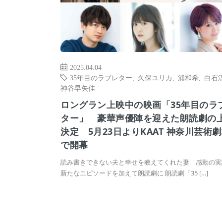
2025.04.04
35年目のラブレター
,
久保ユリカ
,
浦和希
,
白石
神谷早矢佳
ロングラン上映中の映画「35年目のラ
ター」 豪華声優陣を迎えた朗読劇の
決定 5月23日よりKAAT 神奈川芸術
で開幕
読み書きできない夫と幸せを教えてくれた妻 感動の実
新たなエピソードを加えて朗読劇に 朗読劇「35 […]