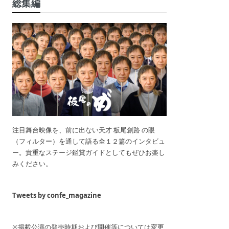
総集編
注目舞台映像を、前に出ない天才 板尾創路 の眼
（フィルター）を通して語る全１２篇のインタビュ
ー。貴重なステージ鑑賞ガイドとしてもぜひお楽し
みください。
Tweets by confe_magazine
※掲載公演の発売時期および開催等については変更