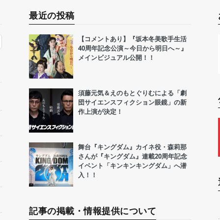
最近の投稿
【コメントあり】『坂本冬美歌手生活
40周年記念公演～今日から明日へ～』
メインビジュアル公開！！
須藤元気＆えのもとぐりむによる「劇
団サイエンスフィクション眼鏡」の新
作上演が決定！
舞台『キングダム』カイネ役・森莉那
さんが『キングダム』連載20周年記念
イベント「キンキンキングダム」へ潜
入！！
記事の掲載・情報提供について