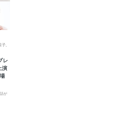
涼子
,
ブレ
上演
劇場
話が