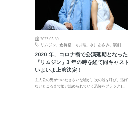
2023.05.30
リムジン
,
倉持裕
,
向井理
,
水川あさみ
,
演劇
2020 年、コロナ禍で公演延期となった
『リムジン』3 年の時を経て同キャス
いよいよ上演決定！
主人公の男がついたささいな嘘が、次の嘘を呼び、逃げ
ないところまで追い詰められていく恐怖をブラック […]