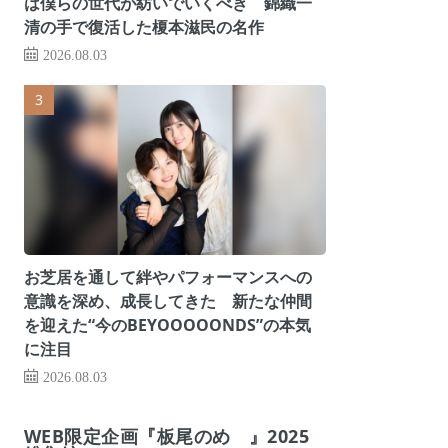
は僕らの世代が紡いでいくべき 錦織一
清の手で復活した榎本滋民の名作
2026.08.03
お芝居を通して絆やパフォーマンスへの
意識を深め、成長してきた 新たな仲間
を迎えた“今のBEYOOOOONDS”の本気
に注目
2026.08.03
WEB限定企画『板尾のめ゙』2025