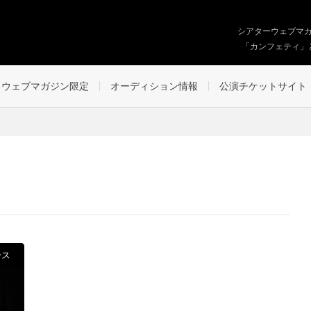
シアターウェブマ
「カンフェティ」
ウェブマガジン限定
オーディション情報
公演チケットサイト
ース