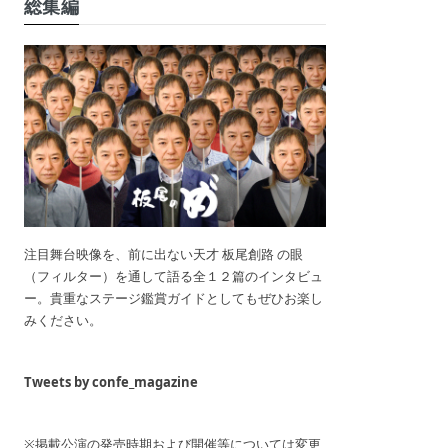
総集編
注目舞台映像を、前に出ない天才 板尾創路 の眼
（フィルター）を通して語る全１２篇のインタビュ
ー。貴重なステージ鑑賞ガイドとしてもぜひお楽し
みください。
Tweets by confe_magazine
※掲載公演の発売時期および開催等については変更