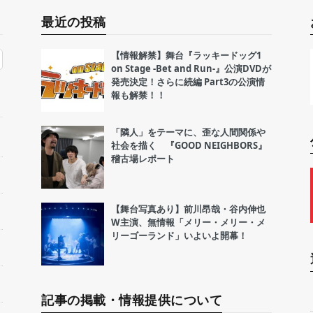
最近の投稿
【情報解禁】舞台『ラッキードッグ1
on Stage -Bet and Run-』公演DVDが
発売決定！さらに続編 Part3の公演情
報も解禁！！
「隣人」をテーマに、歪な人間関係や
社会を描く 『GOOD NEIGHBORS』
稽古場レポート
【舞台写真あり】前川昂哉・谷内伸也
W主演、無情報「メリー・メリー・メ
リーゴーランド」いよいよ開幕！
記事の掲載・情報提供について