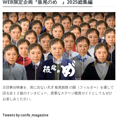
WEB限定企画『板尾のめ゙』2025総集編
注目舞台映像を、前に出ない天才 板尾創路 の眼（フィルター）を通して
語る全１２篇のインタビュー。貴重なステージ鑑賞ガイドとしてもぜひ
お楽しみください。
Tweets by confe_magazine