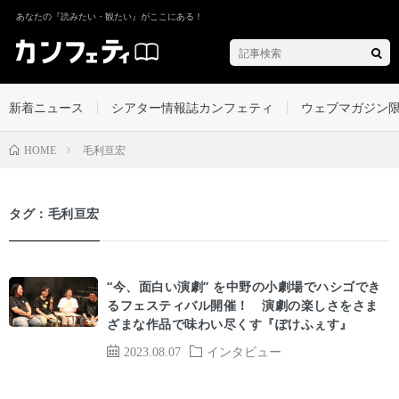
あなたの『読みたい・観たい』がここにある！
新着ニュース
シアター情報誌カンフェティ
ウェブマガジン
毛利亘宏
HOME
タグ：毛利亘宏
“今、面白い演劇” を中野の小劇場でハシゴでき
るフェスティバル開催！ 演劇の楽しさをさま
ざまな作品で味わい尽くす『ぽけふぇす』
2023.08.07
インタビュー