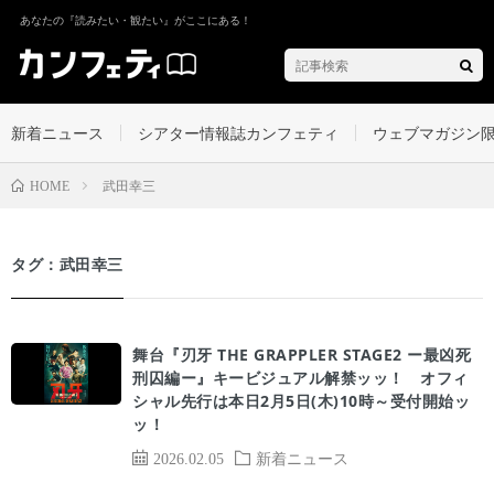
あなたの『読みたい・観たい』がここにある！
新着ニュース
シアター情報誌カンフェティ
ウェブマガジン
武田幸三
HOME
タグ：武田幸三
舞台『刃牙 THE GRAPPLER STAGE2 ー最凶死
刑囚編ー』キービジュアル解禁ッッ！ オフィ
シャル先行は本日2月5日(木)10時～受付開始ッ
ッ！
Pickup
2026.02.05
新着ニュース