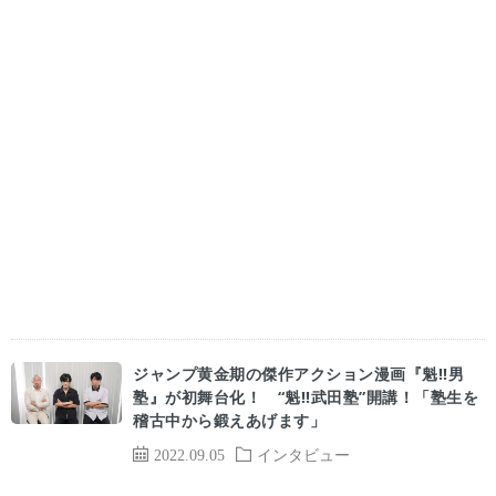
ジャンプ黄金期の傑作アクション漫画『魁!!男
塾』が初舞台化！ “魁!!武田塾”開講！「塾生を
稽古中から鍛えあげます」
2022.09.05
インタビュー