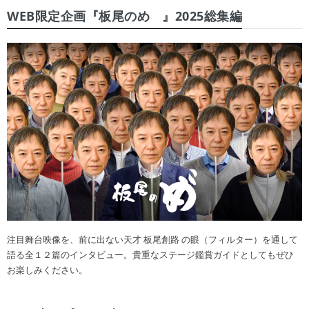
WEB限定企画『板尾のめ゙』2025総集編
注目舞台映像を、前に出ない天才 板尾創路 の眼（フィルター）を通して
語る全１２篇のインタビュー。貴重なステージ鑑賞ガイドとしてもぜひ
お楽しみください。