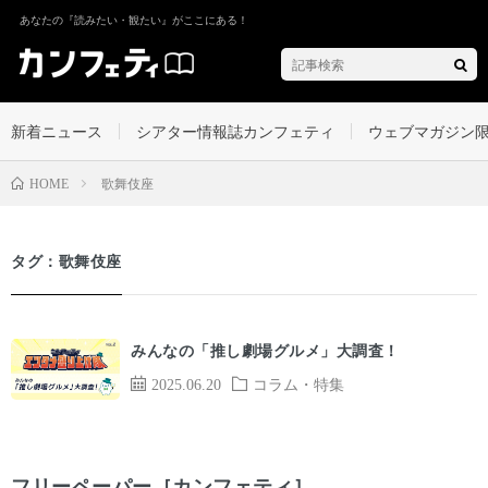
あなたの『読みたい・観たい』がここにある！
新着ニュース
シアター情報誌カンフェティ
ウェブマガジン
歌舞伎座
HOME
タグ：歌舞伎座
みんなの「推し劇場グルメ」大調査！
2025.06.20
コラム・特集
フリーペーパー［カンフェティ］