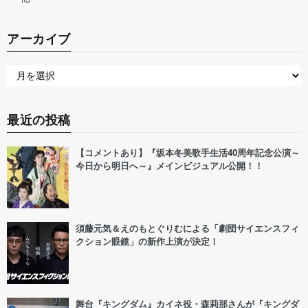
アーカイブ
最近の投稿
【コメントあり】『坂本冬美歌手生活40周年記念公演～
今日から明日へ～』メインビジュアル公開！！
須藤元気＆えのもとぐりむによる「劇団サイエンスフィ
クション眼鏡」の新作上演が決定！
舞台『キングダム』カイネ役・森莉那さんが『キングダ