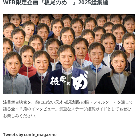
WEB限定企画『板尾のめ゙』2025総集編
注目舞台映像を、前に出ない天才 板尾創路 の眼（フィルター）を通して
語る全１２篇のインタビュー。貴重なステージ鑑賞ガイドとしてもぜひ
お楽しみください。
Tweets by confe_magazine