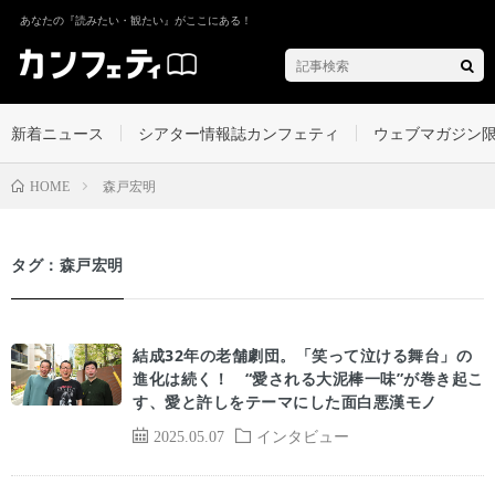
あなたの『読みたい・観たい』がここにある！
新着ニュース
シアター情報誌カンフェティ
ウェブマガジン
森戸宏明
HOME
タグ：森戸宏明
結成32年の老舗劇団。「笑って泣ける舞台」の
進化は続く！ “愛される大泥棒一味”が巻き起こ
す、愛と許しをテーマにした面白悪漢モノ
2025.05.07
インタビュー