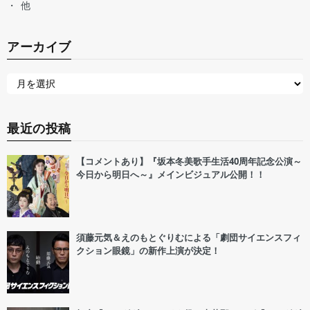
他
アーカイブ
最近の投稿
【コメントあり】『坂本冬美歌手生活40周年記念公演～
今日から明日へ～』メインビジュアル公開！！
須藤元気＆えのもとぐりむによる「劇団サイエンスフィ
クション眼鏡」の新作上演が決定！