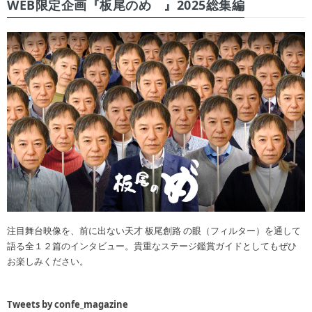
WEB限定企画『板尾のめ゙』2025総集編
注目舞台映像を、前に出ない天才 板尾創路 の眼（フィルター）を通して
語る全１２篇のインタビュー。貴重なステージ鑑賞ガイドとしてもぜひ
お楽しみください。
Tweets by confe_magazine