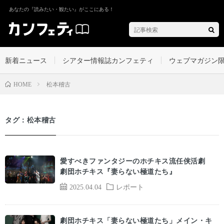
あなたの『読みたい・観たい』がここにある！
新着ニュース
シアター情報誌カンフェティ
ウェブマガジン
松本稽古
HOME
タグ：松本稽古
愛すべきファンタジーのホチキス流任侠活劇
劇団ホチキス『妻らない極道たち』
2025.04.04
レポート
劇団ホチキス「妻らない極道たち」メイン・キ