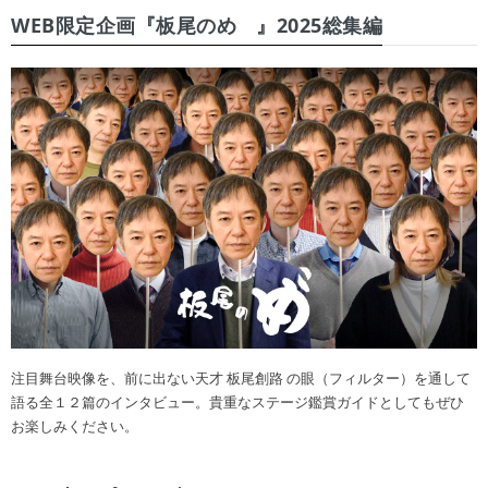
WEB限定企画『板尾のめ゙』2025総集編
注目舞台映像を、前に出ない天才 板尾創路 の眼（フィルター）を通して
語る全１２篇のインタビュー。貴重なステージ鑑賞ガイドとしてもぜひ
お楽しみください。