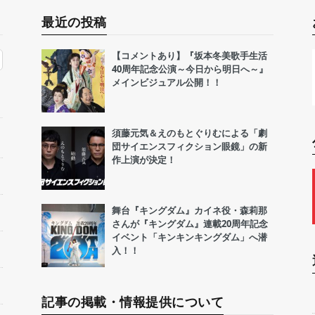
最近の投稿
【コメントあり】『坂本冬美歌手生活
40周年記念公演～今日から明日へ～』
メインビジュアル公開！！
須藤元気＆えのもとぐりむによる「劇
団サイエンスフィクション眼鏡」の新
作上演が決定！
舞台『キングダム』カイネ役・森莉那
さんが『キングダム』連載20周年記念
イベント「キンキンキングダム」へ潜
入！！
記事の掲載・情報提供について