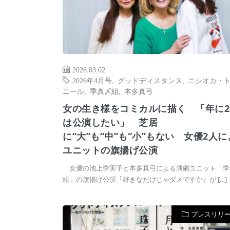
2026.03.02
2026年4月号
,
グッドディスタンス
,
ニシオカ・
ニール
,
季真〆組
,
本多真弓
女の生き様をコミカルに描く 「年に2
は公演したい」 芝居
に“大”も“中”も“小”もない 女優2人
ユニットの旗揚げ公演
女優の池上季実子と本多真弓による演劇ユニット「季
組」の旗揚げ公演『好きなだけじゃダメですか』が […]
プレスリリ