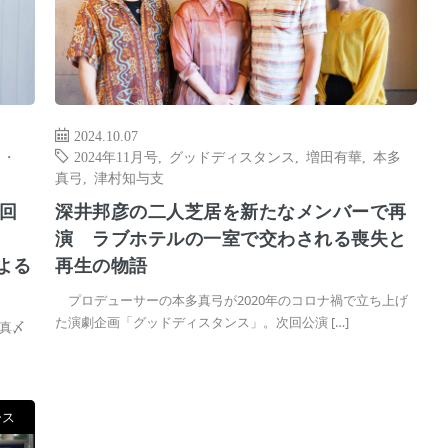
2024.10.07
ト・
2024年11月号
,
グッドディスタンス
,
増田有華
,
本多
真弓
,
津村知与支
回
深井邦彦の二人芝居を新たなメンバーで再
演 ラブホテルの一室で交わされる喪失と
による
再生の物語
プロデューサーの本多真弓が2020年のコロナ禍で立ち上げ
た演劇企画「グッドディスタンス」。次回公演 […]
真〆
ース