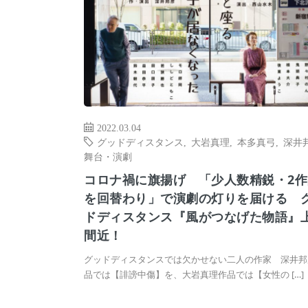
2022.03.04
グッドディスタンス
,
大岩真理
,
本多真弓
,
深井
舞台・演劇
コロナ禍に旗揚げ 「少人数精鋭・2作
を回替わり」で演劇の灯りを届ける 
ドディスタンス『風がつなげた物語』
間近！
グッドディスタンスでは欠かせない二人の作家 深井邦
品では【誹謗中傷】を、大岩真理作品では【女性の […]