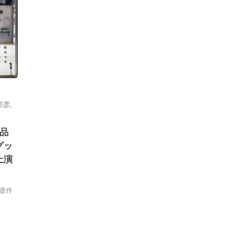
邦彦
,
品
グッ
上演
彦作