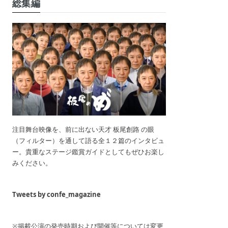
総集編
注目舞台映像を、前に出ない天才 板尾創路 の眼
（フィルター）を通して語る全１２篇のインタビュ
ー。貴重なステージ鑑賞ガイドとしてもぜひお楽し
みください。
Tweets by confe_magazine
※掲載公演の発売時期および開催等については変更