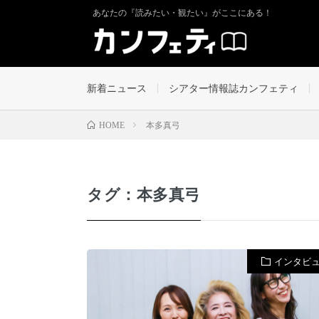
あなたの『読みたい・観たい』がここにある！
新着ニュース
シアター情報誌カンフェティ
本多真弓
HOME
タグ：本多真弓
インタビ