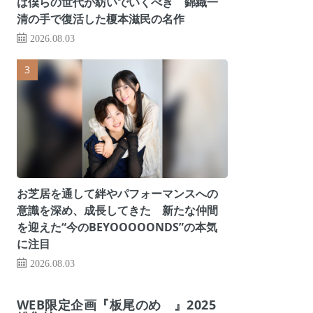
は僕らの世代が紡いでいくべき 錦織一
清の手で復活した榎本滋民の名作
2026.08.03
お芝居を通して絆やパフォーマンスへの
意識を深め、成長してきた 新たな仲間
を迎えた“今のBEYOOOOONDS”の本気
に注目
2026.08.03
WEB限定企画『板尾のめ゙』2025