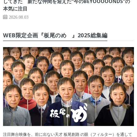
してきた 新たな仲間を迎えた“今のBEYOOOOONDS”の
本気に注目
2026.08.03
WEB限定企画『板尾のめ゙』2025総集編
注目舞台映像を、前に出ない天才 板尾創路 の眼（フィルター）を通して