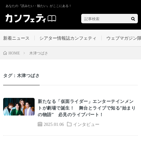
あなたの『読みたい・観たい』がここにある！
新着ニュース
シアター情報誌カンフェティ
ウェブマガジン
木津つばさ
HOME
タグ：木津つばさ
新たなる「仮面ライダー」エンターテインメン
トが劇場で誕生！ 舞台とライブで知る“始まり
の物語” 必見のライブパート！
2025.01.06
インタビュー