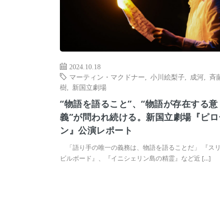
2024.10.18
マーティン・マクドナー
,
小川絵梨子
,
成河
,
斉
樹
,
新国立劇場
“物語を語ること”、“物語が存在する意
義”が問われ続ける。新国立劇場『ピロ
ン』公演レポート
「語り手の唯一の義務は、物語を語ることだ」 『ス
ビルボード』、『イニシェリン島の精霊』など近 […]