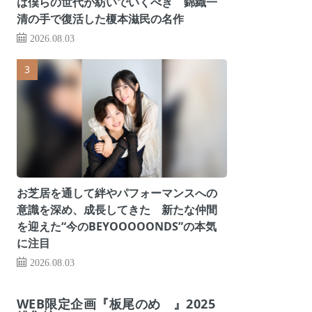
は僕らの世代が紡いでいくべき 錦織一
清の手で復活した榎本滋民の名作
2026.08.03
お芝居を通して絆やパフォーマンスへの
意識を深め、成長してきた 新たな仲間
を迎えた“今のBEYOOOOONDS”の本気
に注目
2026.08.03
WEB限定企画『板尾のめ゙』2025