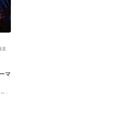
藤直
ーマ
リー・