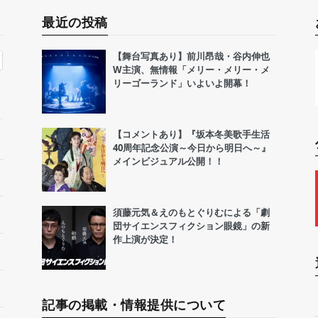
最近の投稿
【舞台写真あり】前川昂哉・谷内伸也
W主演、無情報「メリー・メリー・メ
リーゴーランド」いよいよ開幕！
【コメントあり】『坂本冬美歌手生活
40周年記念公演～今日から明日へ～』
メインビジュアル公開！！
須藤元気＆えのもとぐりむによる「劇
団サイエンスフィクション眼鏡」の新
作上演が決定！
記事の掲載・情報提供について