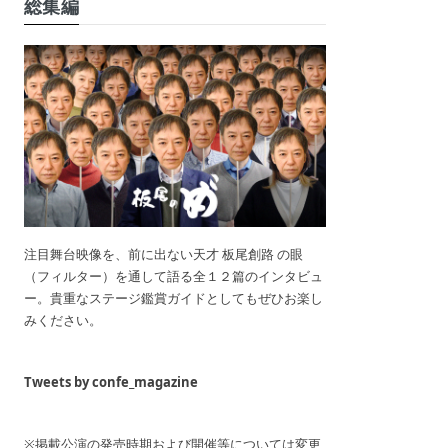
総集編
注目舞台映像を、前に出ない天才 板尾創路 の眼
（フィルター）を通して語る全１２篇のインタビュ
ー。貴重なステージ鑑賞ガイドとしてもぜひお楽し
みください。
Tweets by confe_magazine
※掲載公演の発売時期および開催等については変更