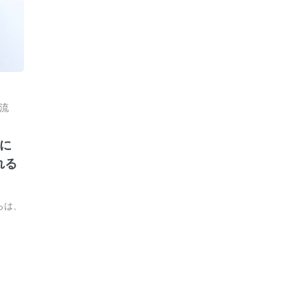
流
に
れる
らは、