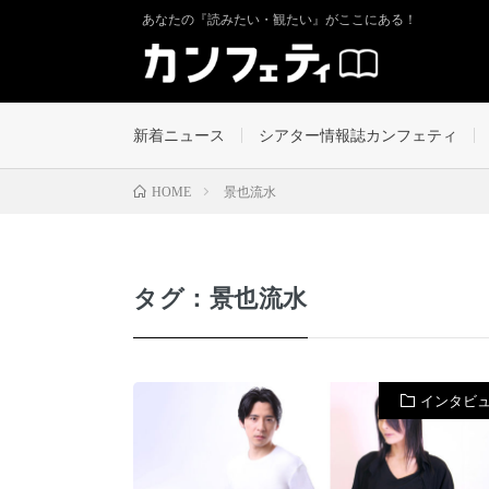
あなたの『読みたい・観たい』がここにある！
新着ニュース
シアター情報誌カンフェティ
景也流水
HOME
タグ：景也流水
インタビ