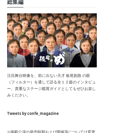
総集編
注目舞台映像を、前に出ない天才 板尾創路 の眼
（フィルター）を通して語る全１２篇のインタビュ
ー。貴重なステージ鑑賞ガイドとしてもぜひお楽し
みください。
Tweets by confe_magazine
※掲載公演の発売時期および開催等については変更