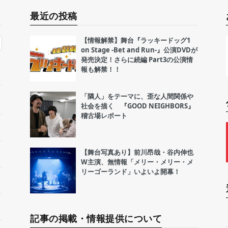
最近の投稿
【情報解禁】舞台『ラッキードッグ1
on Stage -Bet and Run-』公演DVDが
発売決定！さらに続編 Part3の公演情
報も解禁！！
「隣人」をテーマに、歪な人間関係や
社会を描く 『GOOD NEIGHBORS』
稽古場レポート
【舞台写真あり】前川昂哉・谷内伸也
W主演、無情報「メリー・メリー・メ
リーゴーランド」いよいよ開幕！
記事の掲載・情報提供について