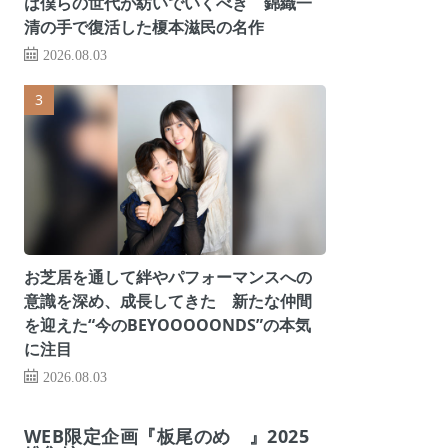
は僕らの世代が紡いでいくべき 錦織一
清の手で復活した榎本滋民の名作
2026.08.03
お芝居を通して絆やパフォーマンスへの
意識を深め、成長してきた 新たな仲間
を迎えた“今のBEYOOOOONDS”の本気
に注目
2026.08.03
WEB限定企画『板尾のめ゙』2025