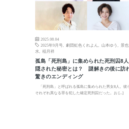
2025.08.04
2025年9月号
,
劇団虹色くれよん
,
山本ゆう
,
景也
水
,
稲月祥
孤島「死刑島」に集められた死刑囚8人
隠された秘密とは？ 謎解きの後に訪
驚きのエンディング
「死刑島」と呼ばれる孤島に集められた男女8人。彼
それぞれ異なる罪を犯した確定死刑囚だった。お […]