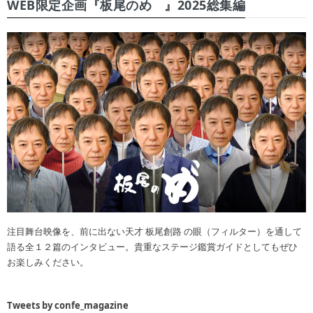
WEB限定企画『板尾のめ゙』2025総集編
注目舞台映像を、前に出ない天才 板尾創路 の眼（フィルター）を通して
語る全１２篇のインタビュー。貴重なステージ鑑賞ガイドとしてもぜひ
お楽しみください。
Tweets by confe_magazine