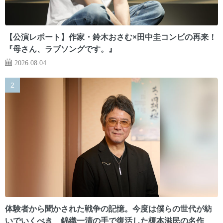
【公演レポート】作家・鈴木おさむ×田中圭コンビの再来！
『母さん、ラブソングです。』
2026.08.04
体験者から聞かされた戦争の記憶。今度は僕らの世代が紡
いでいくべき 錦織一清の手で復活した榎本滋民の名作