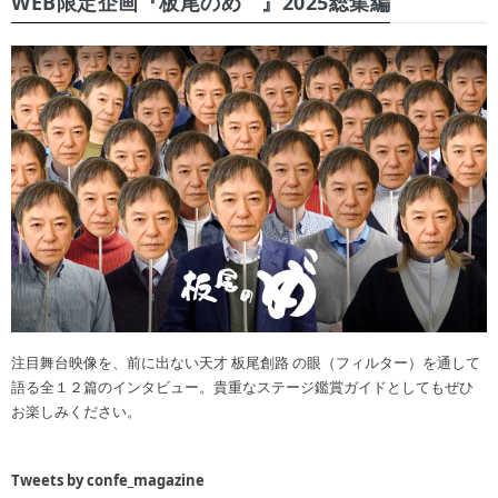
WEB限定企画『板尾のめ゙』2025総集編
注目舞台映像を、前に出ない天才 板尾創路 の眼（フィルター）を通して
語る全１２篇のインタビュー。貴重なステージ鑑賞ガイドとしてもぜひ
お楽しみください。
Tweets by confe_magazine