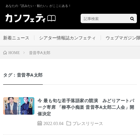
あなたの『読みたい・観たい』がここにある！
新着ニュース
シアター情報誌カンフェティ
ウェブマガジン
昔昔亭A太郎
HOME
タグ：昔昔亭A太郎
今 最も旬な若手落語家の競演 みどりアートパ
ーク寄席 「柳亭小痴楽 昔昔亭A太郎二人会」開
催決定
2022.03.04
プレスリリース