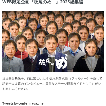
WEB限定企画『板尾のめ゙』2025総集編
注目舞台映像を、前に出ない天才 板尾創路 の眼（フィルター）を通して
語る全１２篇のインタビュー。貴重なステージ鑑賞ガイドとしてもぜひ
お楽しみください。
Tweets by confe_magazine