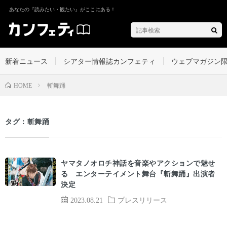
あなたの『読みたい・観たい』がここにある！
新着ニュース
シアター情報誌カンフェティ
ウェブマガジン
斬舞踊
HOME
タグ：斬舞踊
ヤマタノオロチ神話を音楽やアクションで魅せ
る エンターテイメント舞台『斬舞踊』出演者
決定
2023.08.21
プレスリリース