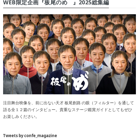
WEB限定企画『板尾のめ゙』2025総集編
注目舞台映像を、前に出ない天才 板尾創路 の眼（フィルター）を通して
語る全１２篇のインタビュー。貴重なステージ鑑賞ガイドとしてもぜひ
お楽しみください。
Tweets by confe_magazine