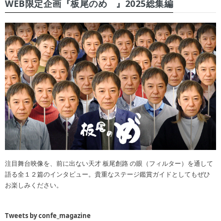
WEB限定企画『板尾のめ゙』2025総集編
注目舞台映像を、前に出ない天才 板尾創路 の眼（フィルター）を通して
語る全１２篇のインタビュー。貴重なステージ鑑賞ガイドとしてもぜひ
お楽しみください。
Tweets by confe_magazine