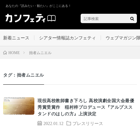
あなたの『読みたい・観たい』がここにある！
新着ニュース
シアター情報誌カンフェティ
ウェブマガジン
拙者ムニエル
HOME
タグ：拙者ムニエル
現役高校教師書き下ろし 高校演劇全国大会最優
秀賞受賞作 稲村梓プロデュース『アルプスス
タンドのはしの方』上演決定
2022.01.12
プレスリリース