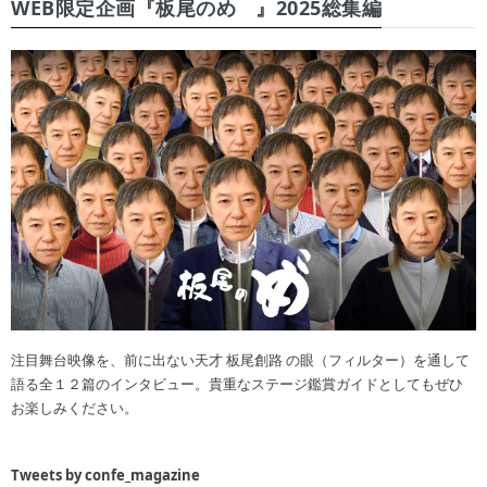
WEB限定企画『板尾のめ゙』2025総集編
注目舞台映像を、前に出ない天才 板尾創路 の眼（フィルター）を通して
語る全１２篇のインタビュー。貴重なステージ鑑賞ガイドとしてもぜひ
お楽しみください。
Tweets by confe_magazine