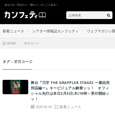
あなたの『読みたい・観たい』がここにある！
新着ニュース
シアター情報誌カンフェティ
ウェブマガジン
才川コージ
HOME
タグ：才川コージ
舞台『刃牙 THE GRAPPLER STAGE2 ー最凶死
刑囚編ー』キービジュアル解禁ッッ！ オフィ
シャル先行は本日2月5日(木)10時～受付開始ッ
ッ！
2026.02.05
新着ニュース