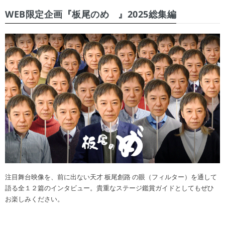
WEB限定企画『板尾のめ゙』2025総集編
注目舞台映像を、前に出ない天才 板尾創路 の眼（フィルター）を通して
語る全１２篇のインタビュー。貴重なステージ鑑賞ガイドとしてもぜひ
お楽しみください。