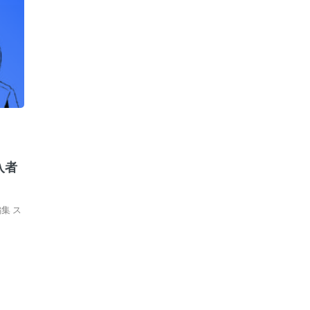
入者
集 ス