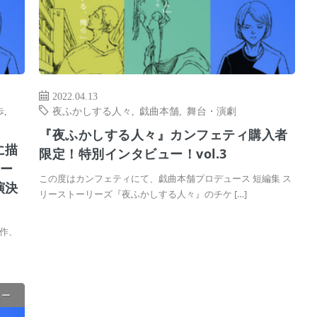
2022.04.13
歩
,
夜ふかしする人々
,
戯曲本舗
,
舞台・演劇
『夜ふかしする人々』カンフェティ購入者
に描
限定！特別インタビュー！vol.3
リー
この度はカンフェティにて、戯曲本舗プロデュース 短編集 ス
演決
リーストーリーズ『夜ふかしする人々』のチケ […]
作、
ュー