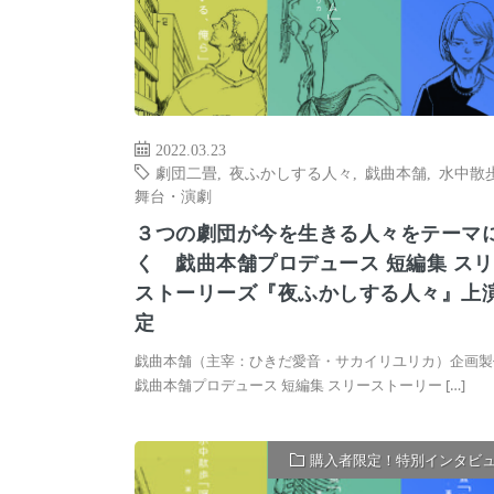
2022.03.23
劇団二畳
,
夜ふかしする人々
,
戯曲本舗
,
水中散
舞台・演劇
３つの劇団が今を生きる人々をテーマ
く 戯曲本舗プロデュース 短編集 ス
ストーリーズ『夜ふかしする人々』上
定
戯曲本舗（主宰：ひきだ愛音・サカイリユリカ）企画製
戯曲本舗プロデュース 短編集 スリーストーリー […]
購入者限定！特別インタビ