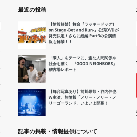
最近の投稿
【情報解禁】舞台『ラッキードッグ1
on Stage -Bet and Run-』公演DVDが
発売決定！さらに続編 Part3の公演情
報も解禁！！
「隣人」をテーマに、歪な人間関係や
社会を描く 『GOOD NEIGHBORS』
稽古場レポート
【舞台写真あり】前川昂哉・谷内伸也
W主演、無情報「メリー・メリー・メ
リーゴーランド」いよいよ開幕！
記事の掲載・情報提供について