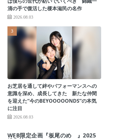
は僕らの世代が紡いでいくべき 錦織一
清の手で復活した榎本滋民の名作
2026.08.03
お芝居を通して絆やパフォーマンスへの
意識を深め、成長してきた 新たな仲間
を迎えた“今のBEYOOOOONDS”の本気
に注目
2026.08.03
WEB限定企画『板尾のめ゙』2025