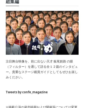
総集編
注目舞台映像を、前に出ない天才 板尾創路 の眼
（フィルター）を通して語る全１２篇のインタビュ
ー。貴重なステージ鑑賞ガイドとしてもぜひお楽し
みください。
Tweets by confe_magazine
※掲載公演の発売時期および開催等については変更