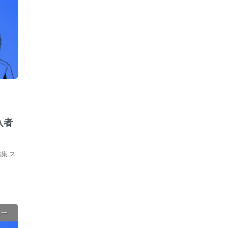
入者
集 ス
ュー