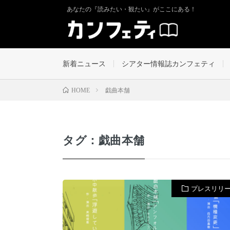
あなたの『読みたい・観たい』がここにある！
新着ニュース
シアター情報誌カンフェティ
戯曲本舗
HOME
タグ：戯曲本舗
プレスリリ