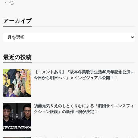
他
アーカイブ
最近の投稿
【コメントあり】『坂本冬美歌手生活40周年記念公演～
今日から明日へ～』メインビジュアル公開！！
須藤元気＆えのもとぐりむによる「劇団サイエンスフィ
クション眼鏡」の新作上演が決定！