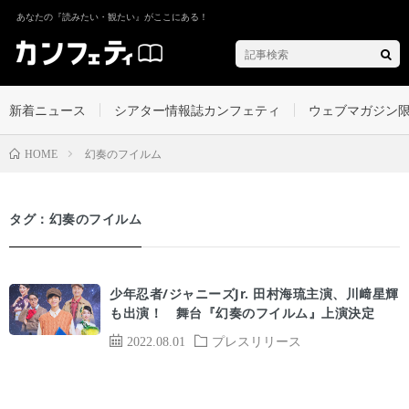
あなたの『読みたい・観たい』がここにある！
新着ニュース
シアター情報誌カンフェティ
ウェブマガジン
幻奏のフイルム
HOME
タグ：幻奏のフイルム
少年忍者/ジャニーズJr. ⽥村海琉主演、川﨑星輝
も出演！ 舞台『幻奏のフイルム』上演決定
2022.08.01
プレスリリース