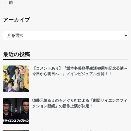
他
アーカイブ
最近の投稿
【コメントあり】『坂本冬美歌手生活40周年記念公演～
今日から明日へ～』メインビジュアル公開！！
須藤元気＆えのもとぐりむによる「劇団サイエンスフィ
クション眼鏡」の新作上演が決定！