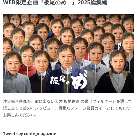
WEB限定企画『板尾のめ゙』2025総集編
注目舞台映像を、前に出ない天才 板尾創路 の眼（フィルター）を通して
語る全１２篇のインタビュー。貴重なステージ鑑賞ガイドとしてもぜひ
お楽しみください。
Tweets by confe_magazine