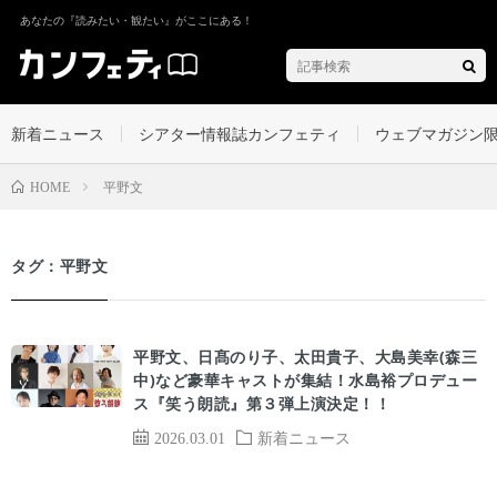
あなたの『読みたい・観たい』がここにある！
新着ニュース
シアター情報誌カンフェティ
ウェブマガジン
平野文
HOME
タグ：平野文
平野文、日髙のり子、太田貴子、大島美幸(森三
中)など豪華キャストが集結！水島裕プロデュー
ス『笑う朗読』第３弾上演決定！！
2026.03.01
新着ニュース