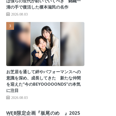
は僕らの世代が紡いでいくべき 錦織一
清の手で復活した榎本滋民の名作
2026.08.03
お芝居を通して絆やパフォーマンスへの
意識を深め、成長してきた 新たな仲間
を迎えた“今のBEYOOOOONDS”の本気
に注目
2026.08.03
WEB限定企画『板尾のめ゙』2025