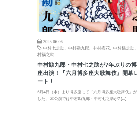
2025.06.06
中村七之助
,
中村勘九郎
,
中村梅花
,
中村橋之助
村福之助
中村勘九郎・中村七之助が7年ぶりの博
座出演！『六月博多座大歌舞伎』開幕
ート！
6月4日（水）より博多座にて『六月博多座大歌舞伎』
した。 本公演では中村勘九郎・中村七之助が7 […]