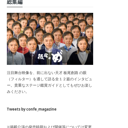
総集編
注目舞台映像を、前に出ない天才 板尾創路 の眼
（フィルター）を通して語る全１２篇のインタビュ
ー。貴重なステージ鑑賞ガイドとしてもぜひお楽し
みください。
Tweets by confe_magazine
※掲載公演の発売時期および開催等については変更