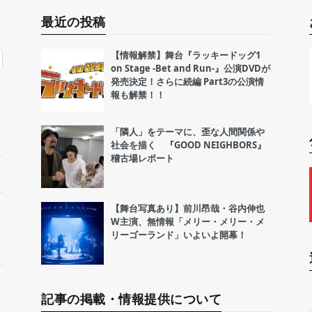
最近の投稿
【情報解禁】舞台『ラッキードッグ1
on Stage -Bet and Run-』公演DVDが
発売決定！さらに続編 Part3の公演情
報も解禁！！
「隣人」をテーマに、歪な人間関係や
社会を描く 『GOOD NEIGHBORS』
稽古場レポート
【舞台写真あり】前川昂哉・谷内伸也
W主演、無情報「メリー・メリー・メ
リーゴーランド」いよいよ開幕！
記事の掲載・情報提供について