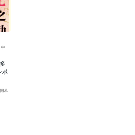
,
中
多
レポ
が開幕