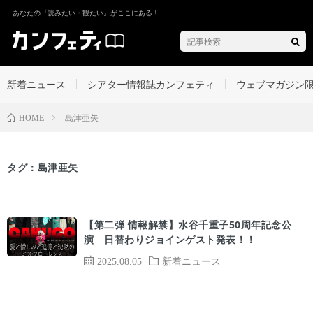
あなたの『読みたい・観たい』がここにある！
新着ニュース
シアター情報誌カンフェティ
ウェブマガジン
島津亜矢
HOME
タグ：島津亜矢
【第二弾 情報解禁】水谷千重子50周年記念公
演 日替わりジョインゲスト発表！！
2025.08.05
新着ニュース