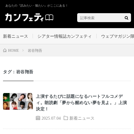
あなたの『読みたい・観たい』がここにある！
新着ニュース
シアター情報誌カンフェティ
ウェブマガジン
岩谷翔吾
HOME
タグ：岩谷翔吾
上演するたびに話題になるハートフルコメデ
ィ。朗読劇「夢から醒めない夢を見よ。」上演
決定！
2025.07.04
新着ニュース